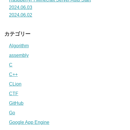
2024.06.03
2024.06.02
カテゴリー
Algorithm
assembly
C
C++
CLion
CTF
GitHub
Go
Google App Engine