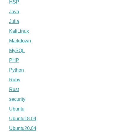
HSP
Java
Julia
KaliLinux
Markdown
MySQL
PHP
Python
Ruby
Rust
security
Ubuntu
Ubuntu18.04
Ubuntu20.04