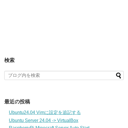
検索
最近の投稿
Ubuntu24.04 Vimに設定を追記する
Ubuntu Server 24.04 -> VirtualBox
RaspberryPi Minecraft Server Auto Start