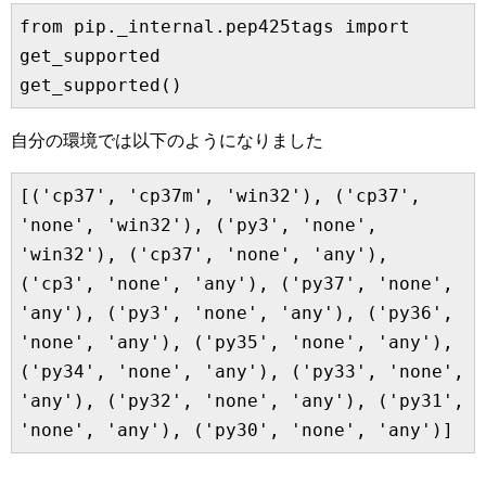
from pip._internal.pep425tags import 
get_supported

get_supported()
自分の環境では以下のようになりました
[('cp37', 'cp37m', 'win32'), ('cp37', 
'none', 'win32'), ('py3', 'none', 
'win32'), ('cp37', 'none', 'any'), 
('cp3', 'none', 'any'), ('py37', 'none', 
'any'), ('py3', 'none', 'any'), ('py36', 
'none', 'any'), ('py35', 'none', 'any'), 
('py34', 'none', 'any'), ('py33', 'none', 
'any'), ('py32', 'none', 'any'), ('py31', 
'none', 'any'), ('py30', 'none', 'any')]