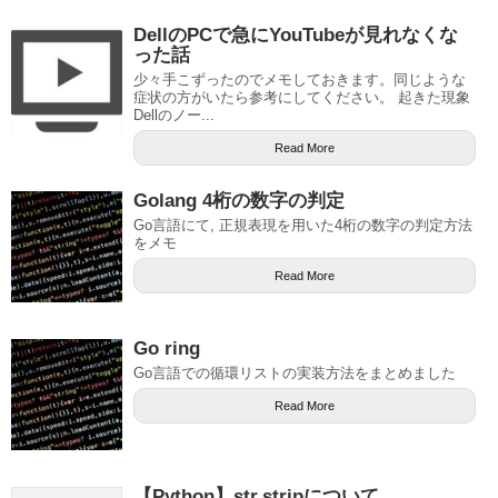
DellのPCで急にYouTubeが見れなくな
った話
少々手こずったのでメモしておきます。同じような
症状の方がいたら参考にしてください。 起きた現象
Dellのノー...
Read More
Golang 4桁の数字の判定
Go言語にて, 正規表現を用いた4桁の数字の判定方法
をメモ
Read More
Go ring
Go言語での循環リストの実装方法をまとめました
Read More
【Python】str.stripについて