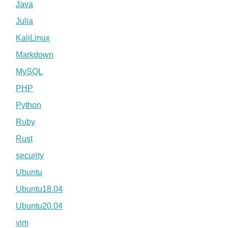
Java
Julia
KaliLinux
Markdown
MySQL
PHP
Python
Ruby
Rust
security
Ubuntu
Ubuntu18.04
Ubuntu20.04
vim