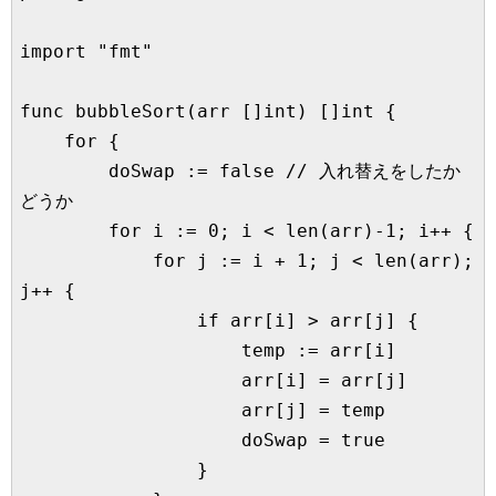
import "fmt"

func bubbleSort(arr []int) []int {

    for {

        doSwap := false // 入れ替えをしたか
どうか

        for i := 0; i < len(arr)-1; i++ {

            for j := i + 1; j < len(arr); 
j++ {

                if arr[i] > arr[j] {

                    temp := arr[i]

                    arr[i] = arr[j]

                    arr[j] = temp

                    doSwap = true

                }
