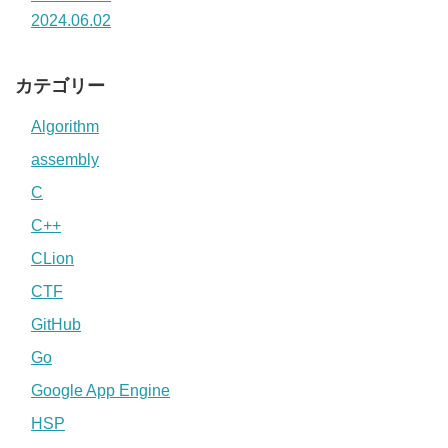
2024.06.02
カテゴリー
Algorithm
assembly
C
C++
CLion
CTF
GitHub
Go
Google App Engine
HSP