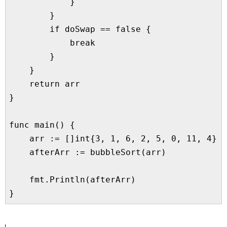
            }

        }

        if doSwap == false {

            break

        }

    }

    return arr

}

func main() {

    arr := []int{3, 1, 6, 2, 5, 0, 11, 4}

    afterArr := bubbleSort(arr)

    fmt.Println(afterArr)
