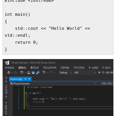
#include <iostream>

int main()

{

    std::cout << "Hello World" << 
std::endl;

    return 0;

}