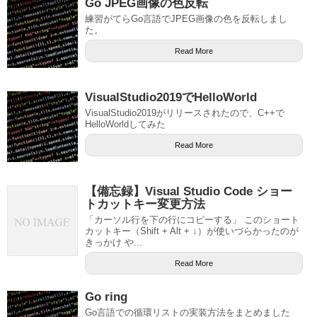
Go JPEG画像の色反転
練習がてらGo言語でJPEG画像の色を反転しまし
た。
Read More
VisualStudio2019でHelloWorld
VisualStudio2019がリリースされたので、C++で
HelloWorldしてみた
Read More
【備忘録】Visual Studio Code ショー
トカットキー変更方法
「カーソル行を下の行にコピーする」 このショート
カットキー（Shift + Alt + ↓）が使いづらかったのが
きっかけ や...
Read More
Go ring
Go言語での循環リストの実装方法をまとめました