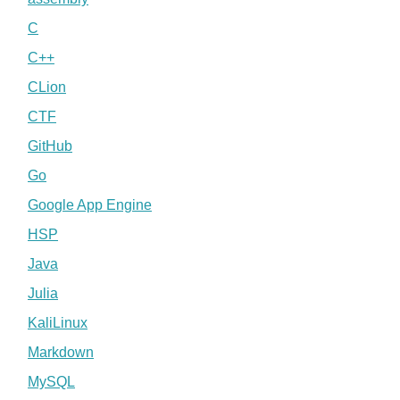
C
C++
CLion
CTF
GitHub
Go
Google App Engine
HSP
Java
Julia
KaliLinux
Markdown
MySQL